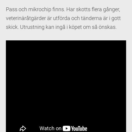
Pass och mikrochip finns. Har skotts flera gånger,
veterinäråtgärder är utförda och tänderna är i gott
skick. Utrustning kan ingå i köpet om så önskas.