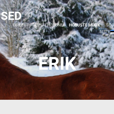
USED
ESILEHT
EESTI HOBUNE
HOBUSTE MÜÜK
SOO
EESTI
ERIK