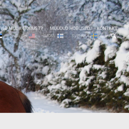
VID MÜÜA HOBUST?
MÜÜDUD HOBUSED
KONTAKT
ENGLISH
SUOMI
SVENSKA