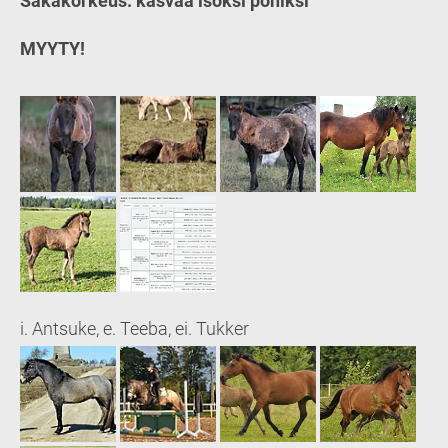
Säkäkorkeus: kasvaa isoksi poniksi
MYYTY!
i. Antsuke, e. Teeba, ei. Tukker