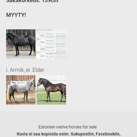
Säkäkorkeus: 139cm
MYYTY!
i. Armik, ei. Elder
Estonian native horses for sale
Kuvia ei saa kopioida esim. Sukupostiin, Facebookiin,